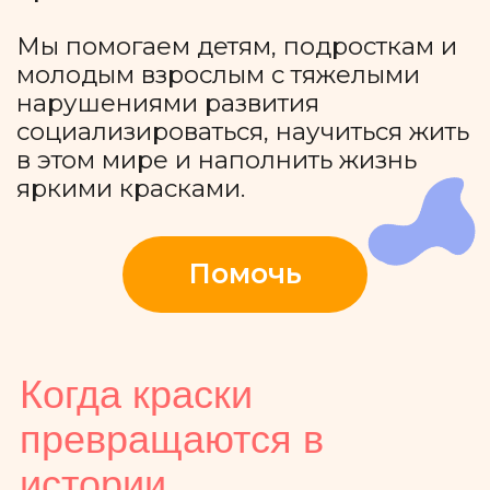
Когда краски
превращаются в
истории
Сережа Ковалевский и его
ангел
Сережа пришел в семью
Ковалевских в минуту рождения
сразу в двух ролях: стал любимым
сыном и младшим братом.
Младшим братом маленькой Лизы.
Девочка родилась на свет после
многих попыток и была тяжело
больна: она плохо двигалась,
кушала, но узнавала родных и
радовалась им. Хоть родители
неустанно боролись за здоровье
дочки, чуда не произошло: на 8-м
году жизни Лиза умерла и стала
маленьким ангелом для своего
брата.