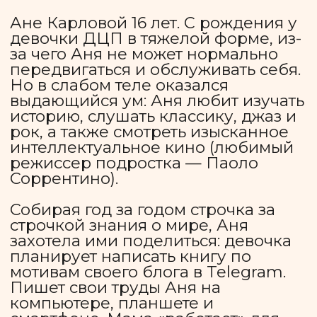
будущий дом для наших детей со
спортивным залом, творческими
мастерскими, садом и огородом
— альтернатива жизни в
психоневрологическом
интернате.
Помогите раскрасить
мир особенных ребят!
Ваша помощь позволяет нам
организовывать развивающие
программы, обучать подопечных
самостоятельности и делать их
жизнь более полной.
Каждое пожертвование — это шаг
к созданию для детей с
инвалидностью будущего
возможностей.