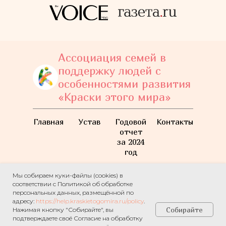
Ассоциация семей в
поддержку людей с
особенностями развития
«Краски этого мира»
Главная
Устав
Годовой
Контакты
отчет
за 2024
год
Мы собираем куки-файлы (cookies) в
© 2026
Раскрасить
❤
соответствии с Политикой об обработке
жизнь
персональных данных, размещённой по
просто!
адресу:
https://help.kraskietogomira.ru/policy
.
Собирайте
Нажимая кнопку "Собирайте", вы
подтверждаете своё Согласие на обработку