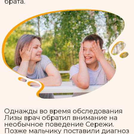
Сейчас проекту нужны средства на
оплату работы педагогов.
Диагноз не мешает Сереже быть
улыбчивым и очень активным,
подвижным ребенком. Как говорят
родители, его нельзя оставить и на
минуту. Правда, он никогда не
будет один — с ним его ангел Лиза.
Помочь
Илья Мальцев и сила
вероятности
Илья появился в жизни родителей
не один: в семье Мальцевых
родились мальчики-близнецы.
Вероятность, казалось бы, сыграла
в пользу родителей — это редкость
и большая радость.
Брата Ильи зовут Дима. Мальчики