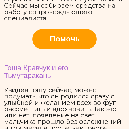
Аня Карлова: девочка, которая
превращает соцсети в книгу
Ане Карловой 16 лет. С рождения у
девочки ДЦП в тяжелой форме, из-
за чего Аня не может нормально
передвигаться и обслуживать себя.
Но в слабом теле оказался
выдающийся ум: Аня любит изучать
историю, слушать классику, джаз и
рок, а также смотреть изысканное
интеллектуальное кино (любимый
режиссер подростка — Паоло
Соррентино).
Собирая год за годом строчка за
строчкой знания о мире, Аня
захотела ими поделиться: девочка
планирует написать книгу по
мотивам своего блога в Telegram.
Пишет свои труды Аня на
компьютере, планшете и