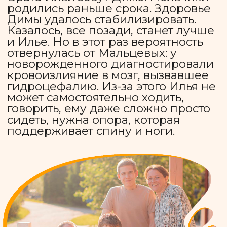
рассмешить и вдохновить. Так это
или нет, появление на свет
мальчика прошло без осложнений
и три месяца после, как говорят
родители, он был «обычным
ребенком». Но в один день мама
забила тревогу — голова Гоши
была очень большой, не по
возрасту. После обследований
выяснилось, что у мальчика
опухоль. Гоша прошел множество
больниц и операций. По мнению
врачей, то, что он остался жив, —
это просто чудо.