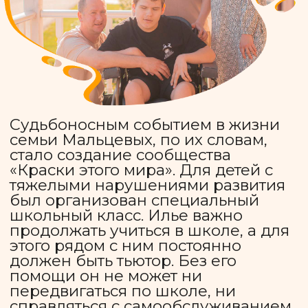
Теперь Гоша — воплощение слова
«жизнь» во всех смыслах. Он так и
не догнал по развитию своих
сверстников, но с удовольствием
учит песни и стихи, а также любит
долгие прогулки, как он называет, в
«Тьмутаракань». Еще Гоша обожает
животных, а потому его неделя не
может обойтись без посещения
зоопарка.
На сегодняшний день Гоша с
бабушкой Наташей регулярно
ходят на занятия интегративного
клуба в Московском зоопарке, а
также участвуют в лагерях и
школьных праздниках «Красок
этого мира». Гоше очень важно
продолжать занятия. Благодаря им
он научился общаться с другими
детьми и обрел хобби, которые
мотивируют его развиваться
дальше.
Помочь