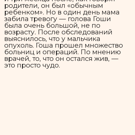
смартфоне. Мама «работает» для
дочки экзоскелетом: кладет свою
руку на руку девочки и, чувствуя
малейшее движение пальцев,
помогает нажимать на клавиши.
На занятиях в специальном классе,
открытом ассоциацией «Краски
этого мира», Аня осваивает
айтрекер и уже может глазами
рассказать о своих желаниях. Она
нуждается в продолжении занятий,
чтобы закрепить успехи и получить