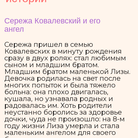
Однажды во время обследования
Лизы врач обратил внимание на
необычное поведение Сережи.
Позже мальчику поставили диагноз
аутизм: Сереже очень сложно
контролировать себя, и он
искренне не понимает, что его
крик, например, может напугать
других детей. За это его многие
называют хулиганом. Мы помогаем
Сереже социализироваться и
получить школьные знания. Он
занимается индивидуально с
учителем и тьютором, а также
посещает групповые уроки
ассоциации «Краски этого мира».