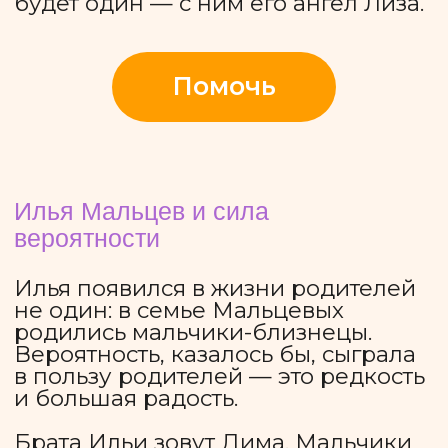
Судьбоносным событием в жизни
семьи Мальцевых, по их словам,
стало создание сообщества
«Краски этого мира». Для детей с
тяжелыми нарушениями развития
был организован специальный
школьный класс. Илье важно
продолжать учиться в школе, а для
этого рядом с ним постоянно
должен быть тьютор. Без его
помощи он не может ни
передвигаться по школе, ни
справляться с самообслуживанием.
Сейчас мы собираем средства на
работу сопровождающего
специалиста.
Помочь
Гоша Кравчук и его
Тьмутаракань
Увидев Гошу сейчас, можно
подумать, что он родился сразу с
улыбкой и желанием всех вокруг