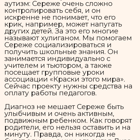
родились раньше срока. Здоровье
Димы удалось стабилизировать.
Казалось, все позади, станет лучше
и Илье. Но в этот раз вероятность
отвернулась от Мальцевых: у
новорожденного диагностировали
кровоизлияние в мозг, вызвавшее
гидроцефалию. Из-за этого Илья не
может самостоятельно ходить,
говорить, ему даже сложно просто
сидеть, нужна опора, которая
поддерживает спину и ноги.