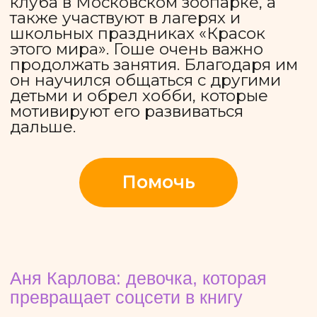
технических средств
реабилитации и средств
альтернативной коммуникации;
Организуем развивающие
программы:
специальный учебный класс в
общеобразовательной школе,
интегративный клуб на базе
Московского зоопарка, выездные
и городские лагеря, творческие
мастерские, адаптированные
спортивные мероприятия и т. д.;
Оказываем
психологическую помощь:
бесплатные консультации для
родителей и других членов семей,
взаимоподдержка и понимание в
родительском сообществе;
Строим Усадьбу: