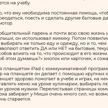
тельный парень и почти всю свою жизнь использует
, он использовал мимику. Потом появились карточк
ть не только еду и одежду, но и то, чем хотелось бы
ют ответить ДА или НЕТ на бытовые, текущие и про
лиять на то, что происходит в его жизни. Но для но
том думаешь?» кнопок или карточек, к сожалению, не
аншетом iPad с коммуникативной программой GoTalk
планшете он делает с помощью крупных кнопок, кот
дорово помогает в учебе и играх, на нем можно печ
ять меню на уроке кулинарии, выбирать любимые пе
оков музыки. Перелистывая страницы коммуникатора
абирает у Миши очень много сил, но возможность вес
арается.