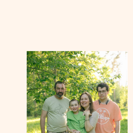
С
Х
Ми
по
па
и 
ро
Нас
обс
Ми