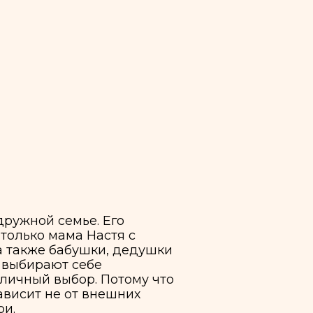
ье. Его
а Настя с
бушки, дедушки
себе
ор. Потому что
от внешних