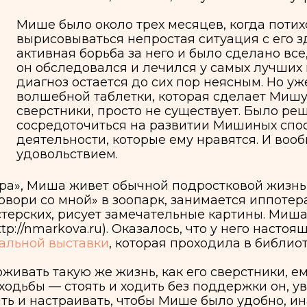
рисовываться непростая ситуация с его здоровьем. 
ивная борьба за него и было сделано все, что в чело
 обследовался и лечился у самых лучших врачей. Од
гноз остается до сих пор неясным. Но уже стало пон
лшебной таблетки, которая сделает Мишу таким же, к
ерстники, просто не существует. Было решено приня
средоточиться на развитии Мишиных способностей в
ятельности, которые ему нравятся. И вообще — жить 
овольствием.
Миша живет обычной подростковой жизнью: ходит в 
 со мной» в зоопарк, занимается иппотерапией, обща
ких, рисует замечательные картины. Миша занимает
arkova.ru). Оказалось, что у него настоящий талант!
й выставки
, которая проходила в библиотеке им А.П. Г
ть такую же жизнь, как его сверстники, ему необхо
 — стоять и ходить без поддержки он, увы, не может
астраивать, чтобы Мише было удобно, иначе все его 
а учебу.
 ему необходима постоянная помощь, чтобы перемест
ться, поесть и сделать другие бытовые дела. То есть