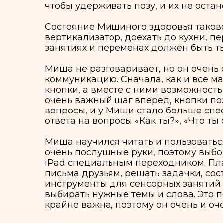
Миша не разговаривает, но он очень общи
коммуникацию. Сначала, как и все малыши
кнопки, а вместе с ними возможность выбира
очень важный шаг вперед, кнопки позволя
вопросы, и у Миши стало больше способов в
ответа на вопросы «Как ты?», «Что ты об э
Миша научился читать и пользоваться пл
очень послушные руки, поэтому выбор на 
iPad специальным переходником. Планшет з
письма друзьям, решать задачки, составл
инструменты для сенсорных занятий и ур
выбирать нужные темы и слова. Это пока з
крайне важна, поэтому он очень и очень ст