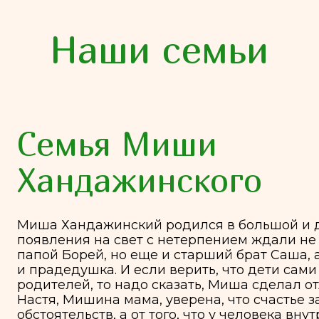
Наши семьи
емья Миши
андажинского
ша Хандажинский родился в большой и дружной сем
явления на свет с нетерпением ждали не только мам
пой Борей, но еще и старший брат Саша, а также ба
прадедушка. И если верить, что дети сами выбирают 
дителей, то надо сказать, Миша сделал отличный выб
тя, Мишина мама, уверена, что счастье зависит не 
тоятельств, а от того, что у человека внутри.
ше было около трех месяцев, когда потихоньку стала