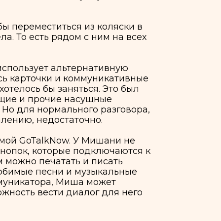
 альтернативную
и и коммуникативные
 заняться. Это был
чие насущные
рмального разговора,
достаточно.
Now. У Мишани не
орые подключаются к
атать и писать
сни и музыкальные
, Миша может
ти диалог для него
Назад