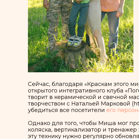
вы
акт
он
диа
во
св
со
де
уд
Сейчас, благодаря «Краскам этого мира», 
открытого интегративного клуба «Поговори
творит в керамической и свечной мастерс
творчеством с Натальей Марковой (http://nm
убедиться все посетители
его персонально
Однако для того, чтобы Миша мог прожива
коляска, вертикализатор и тренажер ходьбы
эту технику нужно регулярно обновлять и н
чтобы удерживать позу, и их не останется н
Состояние Мишиного здоровья таково, что
вертикализатор, доехать до кухни, переоде
занятиях и переменах должен быть тьютор.