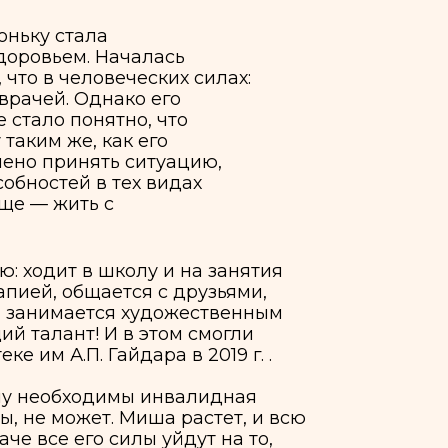
Началась
веческих силах:
нако его
ятно, что
ак его
ть ситуацию,
 тех видах
с
школу и на занятия
ется с друзьями,
ся художественным
 И в этом смогли
айдара в 2019 г. .
димы инвалидная
. Миша растет, и всю
силы уйдут на то,
иться из коляски в
 рядом с ним на всех