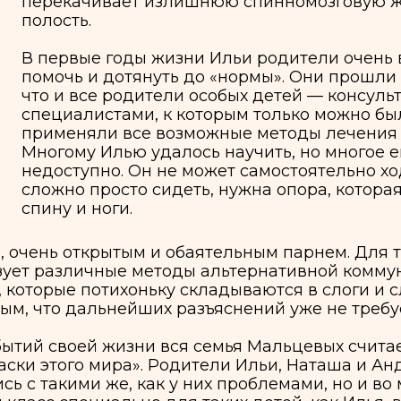
первые годы жизни Ильи родители очень верили, что
мочь и дотянуть до «нормы». Они прошли тот же терн
о и все родители особых детей — консультировались
ециалистами, к которым только можно было попасть 
именяли все возможные методы лечения и средства
огому Илью удалось научить, но многое ему, к сожал
доступно. Он не может самостоятельно ходить, говор
ожно просто сидеть, нужна опора, которая будет по
ну и ноги.
нь открытым и обаятельным парнем. Для того, чтобы 
различные методы альтернативной коммуникации: же
орые потихоньку складываются в слоги и слова. Впр
то дальнейших разъяснений уже не требуется.
воей жизни вся семья Мальцевых считает то, что он
ого мира». Родители Ильи, Наташа и Андрей, оказал
акими же, как у них проблемами, но и во многих слу
специально для таких детей, как Илья, в котором у
 нашел школьных друзей и массу интересных занятий
ог посещать занятия, рядом с ним постоянно должен 
школе, ни справиться с самообслуживанием. Илье н