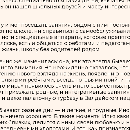
и специальные аппараты, которые препятствуют разв
 есть и общаться с ребятами и педагогами. Это нез
ь, школу без родителей рядом.
, изменилась: она, как это всегда бывает, выстроил
внимания. Но неожиданно оказалось, что в ней есть 
ю нового взгляда на жизнь, появлению новых ценност
ыми ребятами, всегда готовыми прийти на помощь то
ира» появилось очень много совместных приключений
иезжать родные, и интегративные занятия в зоопарке
аже палаточную турбазу в Валдайском национальном
ают разные дни — и легкие, и трудные. Иногда кажетс
чего хорошего. В такие моменты Илья каким-то удиви
зких, делится с ними своей любовью и напоминает
невными хлопотами. И это, как признается Наташа, н