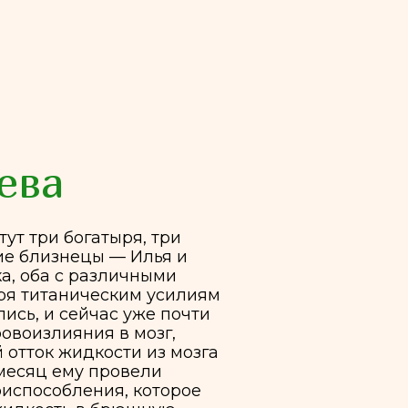
атыря, три
ы — Илья и
азличными
еским усилиям
час уже почти
я в мозг,
ости из мозга
провели
ия, которое
 брюшную