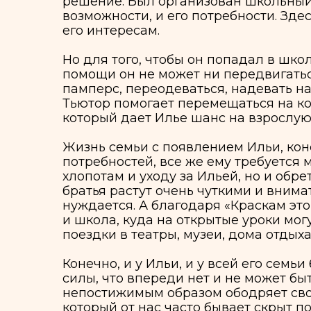
памперс, переодеваться, надевать на ног
Тьютор помогает перемещаться на коляске,
который дает Илье шанс на взрослую жизн
Жизнь семьи с появлением Ильи, конечно же
потребностей, все же ему требуется много 
хлопотам и уходу за Ильей, но и обретени
братья растут очень чуткими и внимательн
нуждается. А благодаря «Краскам этого м
и школа, куда на открытые уроки могут пр
поездки в театры, музеи, дома отдыха и д
Конечно, и у Ильи, и у всей его семьи быв
силы, что впереди нет и не может быть ни
непостижимым образом ободряет своих бли
который от нас часто бывает скрыт повсед
ни с чем не сравнимой радостью.