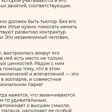
итию контрактур.
аменимый человек,
ась вокруг его
место не только
ей. Рядом с ним
му, кто в этом
 и впечатлений — это
, и совместные
 парке!
я, что заканчиваются
тельным,
 о высшем смысле,
аполняет ее особой,
Назад