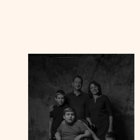
C
В с
пр
Ди
пр
вс
нич
пр
бы
оп
пе
пол