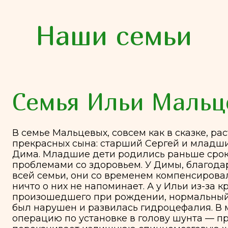
Наши семьи
емья Ильи Мальцева
емье Мальцевых, совсем как в сказке, растут три бог
екрасных сына: старший Сергей и младшие близнец
ма. Младшие дети родились раньше срока, оба с р
облемами со здоровьем. У Димы, благодаря титанич
ей семьи, они со временем компенсировались, и сей
то о них не напоминает. А у Ильи из-за кровоизлияни
оизошедшего при рождении, нормальный отток жидк
л нарушен и развилась гидроцефалия. В месяц ему 
ерацию по установке в голову шунта — приспособлен
рекачивает излишнюю спинномозговую жидкость в
ость.