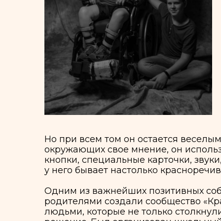
В 
по
чт
сп
пр
Мн
не
сл
спи
Но при всем том он остается веселым, оче
окружающих свое мнение, он использует 
кнопки, специальные карточки, звуки, кот
у него бывает настолько красноречивым, ч
Одним из важнейших позитивных событий с
родителями создали сообщество «Краски эт
людьми, которые не только столкнулись с т
решение. Был организован школьный класс 
возможности, и его потребности. Здесь он
его интересам.
Но для того, чтобы он попадал в школу и м
помощи он не может ни передвигаться по 