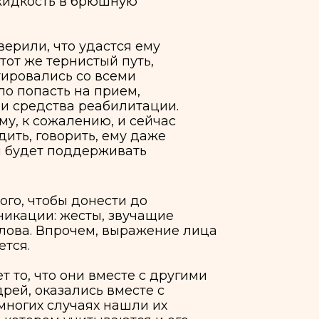
 удастся ему
истый путь,
 со всеми
на прием,
 реабилитации.
ению, и сейчас
ить, ему даже
ддерживать
донести до
сты, звучащие
очем, выражение лица
и вместе с другими
ись вместе с
чаях нашли их
читываются и его
, соответствующих
быть тьютор. Без его
ужно помогать менять